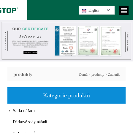
English
produkty
Domů
>
produkty
>
Závitník
Kategorie produktů
Sada nářadí
Dárkové sady nářadí