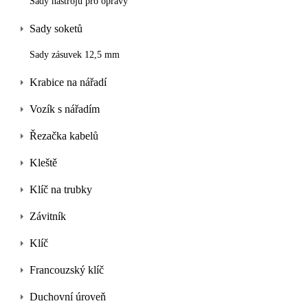
Sady nástrojů pro opravy
Sady soketů
Sady zásuvek 12,5 mm
Krabice na nářadí
Vozík s nářadím
Řezačka kabelů
Kleště
Klíč na trubky
Závitník
Klíč
Francouzský klíč
Duchovní úroveň