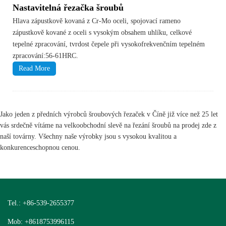
Nastavitelná řezačka šroubů
Hlava zápustkově kovaná z Cr-Mo oceli, spojovací rameno
zápustkově kované z oceli s vysokým obsahem uhlíku, celkové
tepelné zpracování, tvrdost čepele při vysokofrekvenčním tepelném
zpracování:56-61HRC.
Read More
Jako jeden z předních výrobců šroubových řezaček v Číně již více než 25 let
vás srdečně vítáme na velkoobchodní slevě na řezání šroubů na prodej zde z
naší továrny. Všechny naše výrobky jsou s vysokou kvalitou a
konkurenceschopnou cenou.
Tel.: +86-539-2655377
Mob: +8618753996115