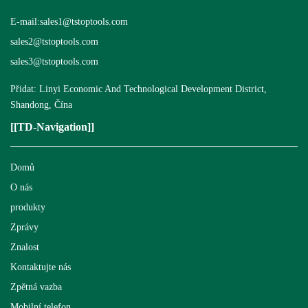
E-mail:
sales1@tstoptools.com
sales2@tstoptools.com
sales3@tstoptools.com
Přidat: Linyi Economic And Technological Development District,
Shandong, Čína
[[TD-Navigation]]
Domů
O nás
produkty
Zprávy
Znalost
Kontaktujte nás
Zpětná vazba
Mobilní telefon