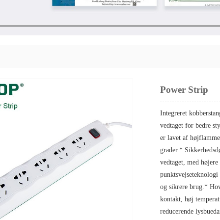
Power Strip
Integreret kobberstan
vedtaget for bedre s
er lavet af højflam
grader.* Sikkerhedsdø
vedtaget, med højere
punktsvejseteknologi
og sikrere brug.* Hov
kontakt, høj tempera
reducerende lysbueda