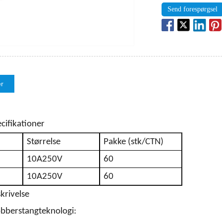
Send forespørgsel
er
cifikationer
Størrelse
Pakke (stk/CTN)
10A250V
60
10A250V
60
krivelse
obberstangteknologi: