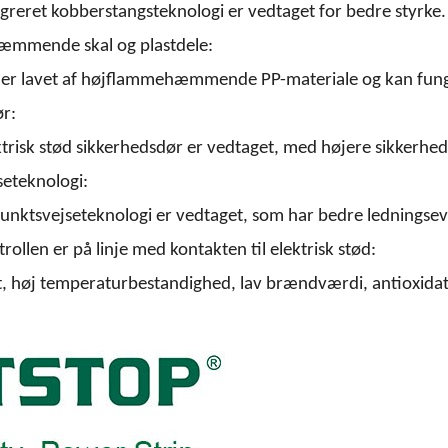
greret kobberstangsteknologi er vedtaget for bedre styrke.
mmende skal og plastdele:
 er lavet af højflammehæmmende PP-materiale og kan fun
ør:
ktrisk stød sikkerhedsdør er vedtaget, med højere sikkerhe
seteknologi:
unktsvejseteknologi er vedtaget, som har bedre ledningsev
ollen er på linje med kontakten til elektrisk stød:
, høj temperaturbestandighed, lav brændværdi, antioxida