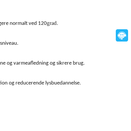
grad
gere normalt ved 120
.
dsniveau.
ne og varmeafledning og sikrere brug.
tion og reducerende lysbuedannelse.