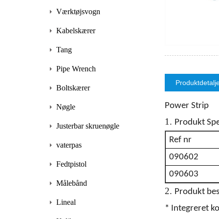
Værktøjsvogn
Kabelskærer
Tang
Pipe Wrench
Produktdetalj
Boltskærer
Power Strip
Nøgle
1.
Produkt Spe
Justerbar skruenøgle
Ref nr
vaterpas
090602
Fedtpistol
090603
Målebånd
2.
Produkt bes
Lineal
* Integreret k