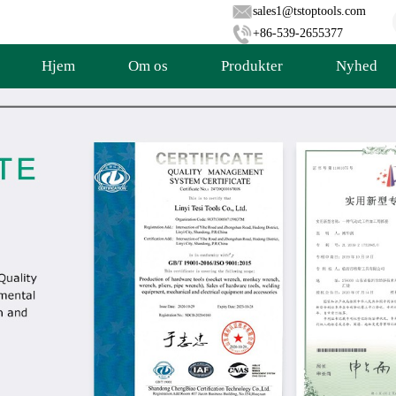
sales1@tstoptools.com
+86-539-2655377
Hjem
Om os
Produkter
Nyhed