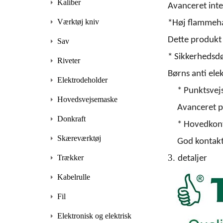
Kaliber
Avanceret inte
Værktøj kniv
*Høj flammehæ
Dette produkt
Sav
* Sikkerhedsd
Riveter
Børns anti ele
Elektrodeholder
* Punktsvej
Hovedsvejsemaske
Avanceret p
Donkraft
* Hovedkontr
Skæreværktøj
God kontakt
3.
Trækker
detaljer
Kabelrulle
Fil
Elektronisk og elektrisk