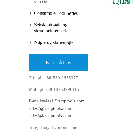
værktøj
Consumble Tool Series
Sekskantnøgle og
skruetrækker serie
Nøgle og skruenøgle
Kontakt os
Tlf.: plus 86-539-2655377
Mob: plus 8618753996115
E-mail:
sales1@tstoptools.com
sales2@tstoptools.com
sales3@tstoptools.com
Tilføj: Linyi Economic and