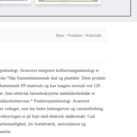
Hjem
>
Produkter
>
Kabelrulle
gteknologi: Avanceret integreret kobberstangsteknologi er
tyrke.*Høj flammehæmmende skal og plastdele: Dette produkt
mehæmmende PP-materiale og kan fungere normalt ved 120
r: Anti-elektrisk børnebeskyttelse stødsikkerhedsdør er
 sikkerhedsniveau.* Punktsvejseteknologi: Avanceret
 er vedtaget, som har bedre ledningsevne og varmeafledning
edstyringen er på linje med elektrisk stødkontakt: God
turbestandighed, lav brændværdi, antioxidation og
nnelse.