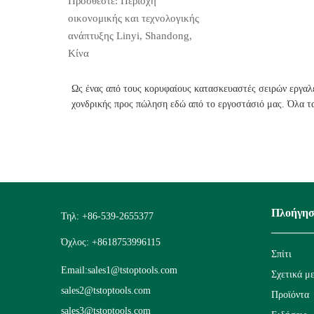
Προσθέστε: Περιοχή
οικονομικής και τεχνολογικής
ανάπτυξης Linyi, Shandong,
Κίνα
Ως ένας από τους κορυφαίους κατασκευαστές σειρών εργαλ
χονδρικής προς πώληση εδώ από το εργοστάσιό μας. Όλα τα 
Πλοήγη
Τηλ: +86-539-2655377
Όχλος: +8618753996115
Σπίτι
Email:
sales1@tstoptools.com
Σχετικά μ
sales2@tstoptools.com
Προϊόντα
sales3@tstoptools.com