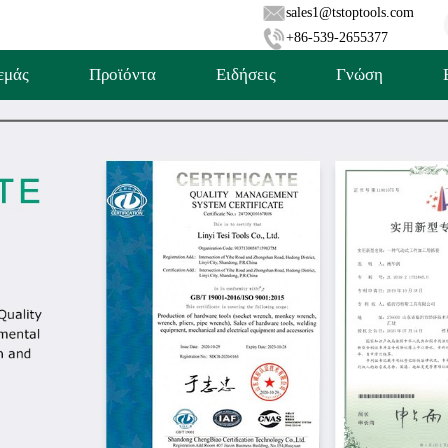
sales1@tstoptools.com
+86-539-2655377
εμάς
Προϊόντα
Ειδήσεις
Γνώση