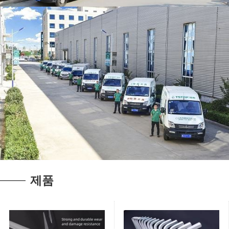
확장 육각 키 렌
치
일자형 6-각 L자형 드
라이버 내부에 모서
제품
리가 6개 있는 긴 볼
헤드 육각 육각형 스
패너
공압 배치 헤드