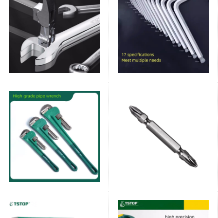
공압 배치 헤드 스크
루드라이버 양두 스
크루드라이버
플라스틱 랙 유
형 스틸 줄자
줄자 플라스틱 랙형
스틸 줄자 휴대용 스
테인리스 줄자 30m
50m 100m 목공
육각 나사 슬리