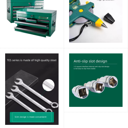
브
12.5mm Dafee 시리즈
55mm 육각 나사 슬리
브 헤드 자동 수리 및
유지...