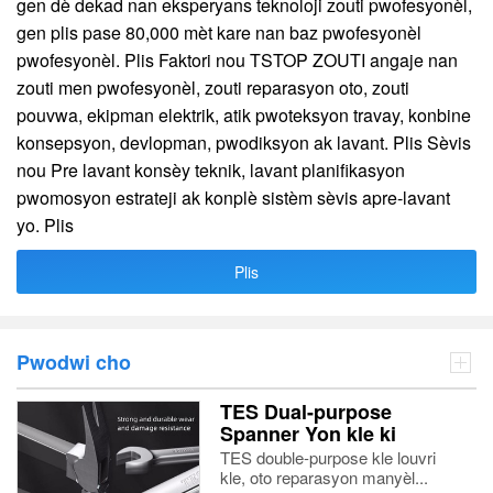
gen dè dekad nan eksperyans teknoloji zouti pwofesyonèl,
gen plis pase 80,000 mèt kare nan baz pwofesyonèl
pwofesyonèl. Plis Faktori nou TSTOP ZOUTI angaje nan
zouti men pwofesyonèl, zouti reparasyon oto, zouti
pouvwa, ekipman elektrik, atik pwoteksyon travay, konbine
konsepsyon, devlopman, pwodiksyon ak lavant. Plis Sèvis
nou Pre lavant konsèy teknik, lavant planifikasyon
pwomosyon estrateji ak konplè sistèm sèvis apre-lavant
yo. Plis
Plis
Pwodwi cho
TES Dual-purpose
Spanner Yon kle ki
louvri
TES double-purpose kle louvri
kle, oto reparasyon manyèl...