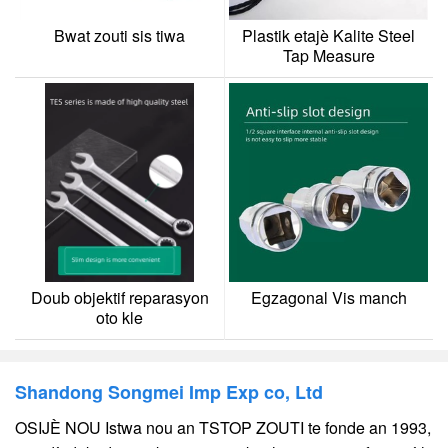
Bwat zouti sis tiwa
Plastik etajè Kalite Steel
Tap Measure
Doub objektif reparasyon
Egzagonal Vis manch
oto kle
Shandong Songmei Imp Exp co, Ltd
OSIJÈ NOU Istwa nou an TSTOP ZOUTI te fonde an 1993,