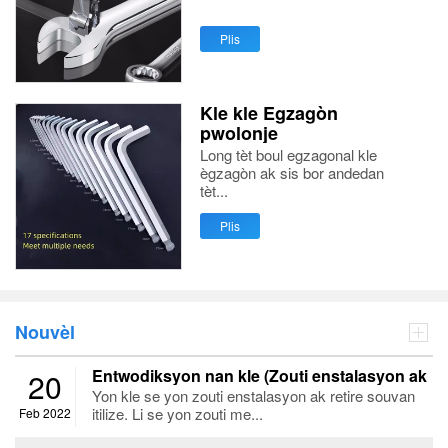
Plis
Kle kle Egzagòn
pwolonje
Long tèt boul egzagonal kle
ègzagòn ak sis bor andedan
tèt...
Plis
Nouvèl
Entwodiksyon nan kle (Zouti enstalasyon ak
20
retire)
Yon kle se yon zouti enstalasyon ak retire souvan
itilize. Li se yon zouti me...
Feb 2022