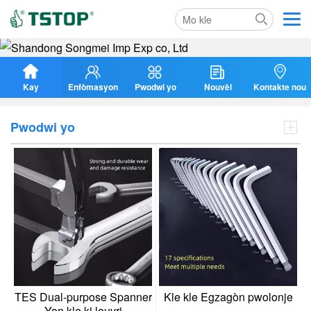
Kay
Enfòmasyon
Pwodwi yo
Nouvèl
Kontakte nou
pou nou
Pwodwi yo
TES Dual-purpose Spanner
Kle kle Egzagòn pwolonje
Yon kle ki louvri