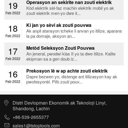
Operasyon an sekirite nan zouti elektrik
19
Kòd elektrik sèl-faz machin elektrik mobil yo ak
zouti elektrik men-yo dwe it...
Feb 2022
Ki jan yo sèvi ak zouti pouvwa
18
Ak anpil atansyon tcheke li anvan yo itilize, aparans
la pa domaje, aksyon an...
Feb 2022
Metòd Seleksyon Zouti Pouvwa
17
An jeneral, pwodwi klas II yo ta dwe itilize. Kalite
ekipman sa a gen doub iz...
Feb 2022
Prekosyon lè w ap achte zouti elektrik
16
Dapre bezwen yo, distenge ant itilizasyon kay ak
pwofesyonèl. Pifò zouti pouv...
Feb 2022
Distri Devlopman Ekonomik ak Teknoloji Linyi,
Shandong, Lachin
+86-539-2655377
sales1@tstoptools.com