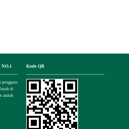
 NO.1
Kode QR
n pengguna
ilayah di
n adalah