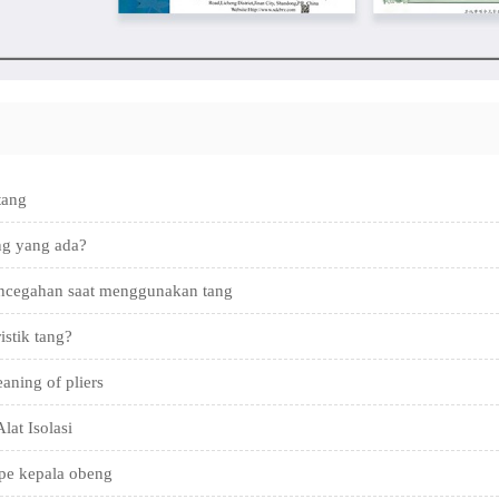
tang
ng yang ada?
ncegahan saat menggunakan tang
istik tang?
aning of pliers
lat Isolasi
tipe kepala obeng