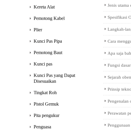
Jenis utama
Kereta Alat
Spesifikasi 
Pemotong Kabel
Langkah-lan
Plier
Kunci Pas Pipa
Cara mengg
Pemotong Baut
Apa saja ba
Kunci pas
Fungsi dasa
Kunci Pas yang Dapat
Sejarah obe
Disesuaikan
Prinsip tekn
Tingkat Roh
Pengenalan 
Pistol Gemuk
Perawatan p
Pita pengukur
Penggunaan d
Penguasa