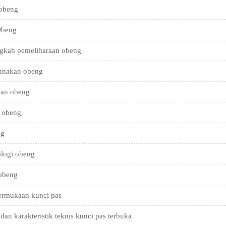
 obeng
Obeng
gkah pemeliharaan obeng
unakan obeng
han obeng
r obeng
ng
ologi obeng
obeng
ermukaan kunci pas
an karakteristik teknis kunci pas terbuka