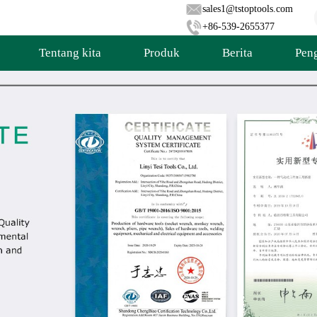
sales1@tstoptools.com
+86-539-2655377
Tentang kita
Produk
Berita
Pen