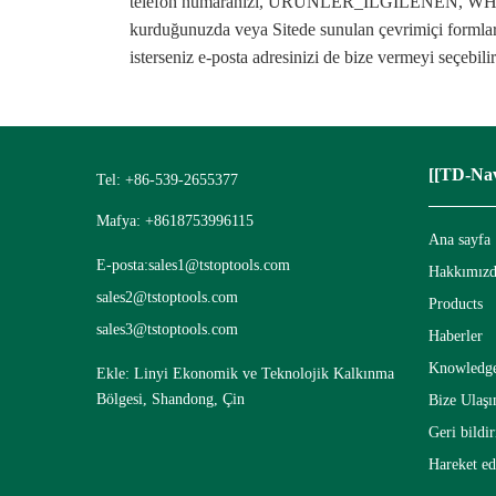
telefon numaranızı, ÜRÜNLER_İLGİLENEN, WHATSAPP
kurduğunuzda veya Sitede sunulan çevrimiçi formları
isterseniz e-posta adresinizi de bize vermeyi seçebilir
[[TD-Nav
Tel: +86-539-2655377
Mafya: +8618753996115
Ana sayfa
E-posta:
sales1@tstoptools.com
Hakkımız
sales2@tstoptools.com
Products
sales3@tstoptools.com
Haberler
Knowledg
Ekle: Linyi Ekonomik ve Teknolojik Kalkınma
Bölgesi, Shandong, Çin
Bize Ulaşı
Geri bildi
Hareket ed