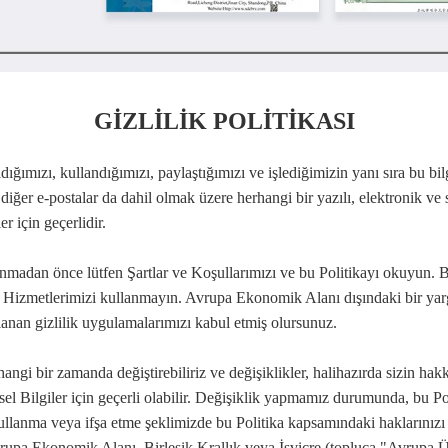
GİZLİLİK POLİTİKASI
adığımızı, kullandığımızı, paylaştığımızı ve işlediğimizin yanı sıra bu bil
diğer e-postalar da dahil olmak üzere herhangi bir yazılı, elektronik ve s
r için geçerlidir.
madan önce lütfen Şartlar ve Koşullarımızı ve bu Politikayı okuyun. Bu
 Hizmetlerimizi kullanmayın. Avrupa Ekonomik Alanı dışındaki bir yar
lanan gizlilik uygulamalarımızı kabul etmiş olursunuz.
gi bir zamanda değiştirebiliriz ve değişiklikler, halihazırda sizin hakk
isel Bilgiler için geçerli olabilir. Değişiklik yapmamız durumunda, bu Po
, kullanma veya ifşa etme şeklimizde bu Politika kapsamındaki haklarını
pa Ekonomik Alanı, Birleşik Krallık veya İsviçre (topluca "Avrupa Ülk