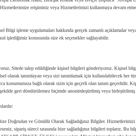
a Hizmetlerimize erişiminiz veya Hizmetlerimizi kullanmaya devam etmeni
sel Bilgi işleme uygulamaları hakkında gerçek zamanlı açıklamalar veya e
asıl işlediğimiz konusunda size ek seçenekler sağlayabilir.
oruz, Sitede talep edildiğinde kişisel bilgileri gönderiyoruz. Kişisel bilgi
işisel olarak tanımlayan veya sizi tanımlamak için kullanılabilecek her türl
ca konumunuza bağlı olarak sizin için geçerli olan tanım geçerlidir. Kişise
ekilde geri döndürülemez biçimde anonimleştirilmiş veya birleştirilmiş 
nlardır:
ze Doğrudan ve Gönüllü Olarak Sağladığınız Bilgiler. Hizmetlerimizi kul
eniz, sipariş süreci sırasında bize sağladığınız bilgileri toplarız. Bu bil