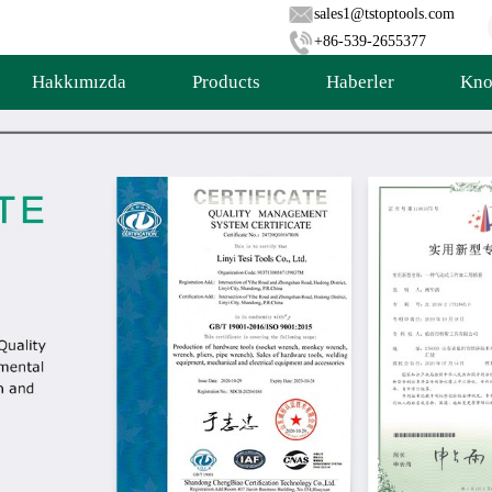
sales1@tstoptools.com
+86-539-2655377
Hakkımızda
Products
Haberler
Kno