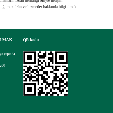
larımızdan herhangi biriyle iletişim
unduğumuz ürün ve hizmetler hakkında bilgi almak
 OLMAK
QR kodu
ya çapında
 200