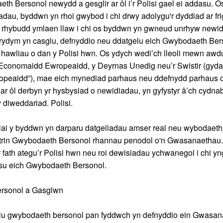
h Bersonol newydd a gesglir ar ôl i’r Polisi gael ei addasu. 
au, byddwn yn rhoi gwybod i chi drwy adolygu'r dyddiad ar frig
 rhybudd ymlaen llaw i chi os byddwn yn gwneud unrhyw newi
 rydym yn casglu, defnyddio neu ddatgelu eich Gwybodaeth Ber
ch hawliau o dan y Polisi hwn. Os ydych wedi’ch lleoli mewn aw
Economaidd Ewropeaidd, y Deyrnas Unedig neu’r Swistir (gyda’
peaidd”), mae eich mynediad parhaus neu ddefnydd parhaus 
 ôl derbyn yr hysbysiad o newidiadau, yn gyfystyr â’ch cydna
 diweddariad. Polisi.
llai y byddwn yn darparu datgeliadau amser real neu wybodaet
n trin Gwybodaeth Bersonol rhannau penodol o'n Gwasanaethau.
 fath ategu’r Polisi hwn neu roi dewisiadau ychwanegol i chi yn
su eich Gwybodaeth Bersonol.
rsonol a Gasglwn
u gwybodaeth bersonol pan fyddwch yn defnyddio ein Gwasan