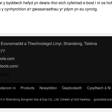
lai y byddwch hefyd yn dewis rhoi eich cyfeiriad e-bost i ni os h
y cynhyrchion a'r gwasanaethau yr ydym yn eu cynnig.
 Economaidd a Thechnolegol Linyi, Shandong, Tsieina
377
ools.com
ptools.com/
link]]
danom ni
Products
Newyddion
Gwybodaeth
Cysylltwch â Ni
nt © Shandong Songmei Imp & Exp Co., Ltd. Cedwir yr holl hawliau.
gosodiad pre