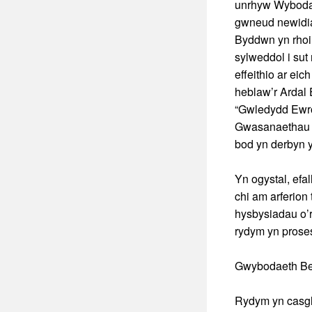
unrhyw Wybodaet
gwneud newidiad
Byddwn yn rhoi
sylweddol i sut
effeithio ar ei
heblaw’r Ardal 
“Gwledydd Ewro
Gwasanaethau ar
bod yn derbyn y
Yn ogystal, efa
chi am arferio
hysbysiadau o’r
rydym yn prose
Gwybodaeth Be
Rydym yn casgl