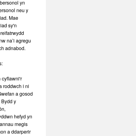
bersonol yn
ersonol neu y
iriad. Mae
iad sy'n
Preifatrwydd
nw na’i agregu
i’ch adnabod.
s:
 cyflawni'r
 roddwch i ni
 Gwefan a gosod
. Bydd y
ôn,
dwn hefyd yn
rannau megis
gon a ddarperir