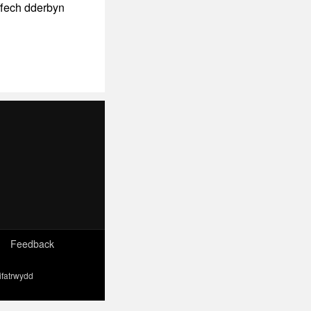
offech dderbyn
Feedback
ifatrwydd