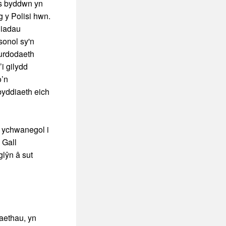
Os byddwn yn
 y Polisi hwn.
diadau
sonol sy'n
durdodaeth
i gilydd
o’n
byddiaeth eich
h ychwanegol i
 Gall
glŷn â sut
aethau, yn