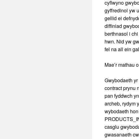
cyflwyno gwybo
gyffredinol yw
gellid ei defnyd
diffiniad gwybo
berthnasol i chi
hwn. Nid yw gw
fel na all ein g
Mae’r mathau o
Gwybodaeth yr y
contract prynu
pan fyddwch yn
archeb, rydym y
wybodaeth hon yn
PRODUCTS_INT
casglu gwyboda
gwasanaeth cwsm