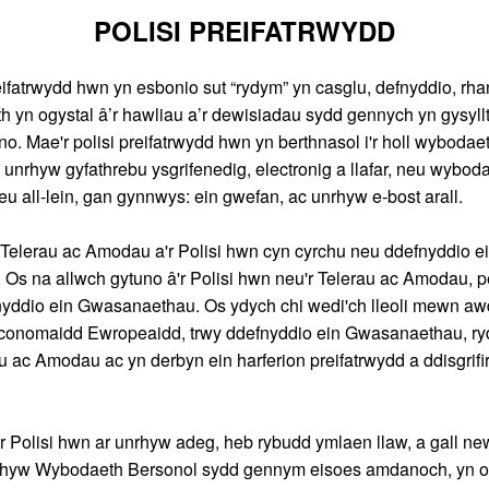
POLISI PREIFATRWYDD
eifatrwydd hwn yn esbonio sut “rydym” yn casglu, defnyddio, rh
 yn ogystal â’r hawliau a’r dewisiadau sydd gennych yn gysyllt
. Mae'r polisi preifatrwydd hwn yn berthnasol i'r holl wybodae
d unrhyw gyfathrebu ysgrifenedig, electronig a llafar, neu wybod
neu all-lein, gan gynnwys: ein gwefan, ac unrhyw e-bost arall.
Telerau ac Amodau a'r Polisi hwn cyn cyrchu neu ddefnyddio e
Os na allwch gytuno â'r Polisi hwn neu'r Telerau ac Amodau, p
nyddio ein Gwasanaethau. Os ydych chi wedi'ch lleoli mewn aw
 Economaidd Ewropeaidd, trwy ddefnyddio ein Gwasanaethau, ry
u ac Amodau ac yn derbyn ein harferion preifatrwydd a ddisgrifir
 Polisi hwn ar unrhyw adeg, heb rybudd ymlaen llaw, a gall ne
nrhyw Wybodaeth Bersonol sydd gennym eisoes amdanoch, yn o