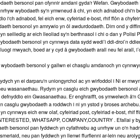
daeth bersonol pan ofynnir amdani gyda'r Wefan. Gwybodaeth 
 unrhyw wybodaeth sy'n ymwneud â chi, yn eich adnabod chi'n b
dio i'ch adnabod, fel eich enw, cyfeiriad e-bost, rhif ffôn a chyfe
daeth bersonol yn amrywio yn ôl awdurdodaeth. Dim ond y diffin
 yn seiliedig ar eich lleoliad sy'n berthnasol i chi o dan y Polisi 
ybodaeth bersonol yn cynnwys data sydd wedi’i ddi-droi’n ddie
alluogi mwyach, boed ar y cyd â gwybodaeth arall neu fel arall, 
 wybodaeth bersonol y gallwn ei chasglu amdanoch yn cynnwy
dych yn ei darparu'n uniongyrchol ac yn wirfoddol i Ni er mwyn
 neu wasanaethau. Rydym yn casglu eich gwybodaeth bersonol a
 defnyddio ein Gwasanaethau. Er enghraifft, os ymwelwch â'n
n casglu gwybodaeth a roddwch i ni yn ystod y broses archebu
 cynnwys eich enw olaf, cyfeiriad post, cyfeiriad e-bost, rhif ff
ERESTED, WHATSAPP, COMPANY,COUNTRY . Efallai y byd
eth bersonol pan fyddwch yn cyfathrebu ag unrhyw un o'n had
eriaid, neu pan fyddwch yn llenwi ffurflenni ar-lein neu aroly