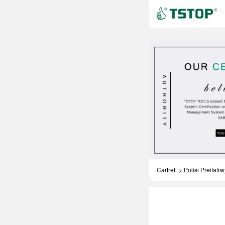
[[ImgSrc-m-tcode]]
Cartref
> Polisi Preifatr