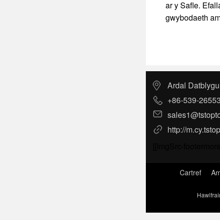
ar y Safle. Efal
gwybodaeth am 
Ardal Datblygu
+86-539-2655
sales1@tstopt
http://m.cy.tsto
[[ImgSrc-footermore
Cartref
Am
Hawlfrai