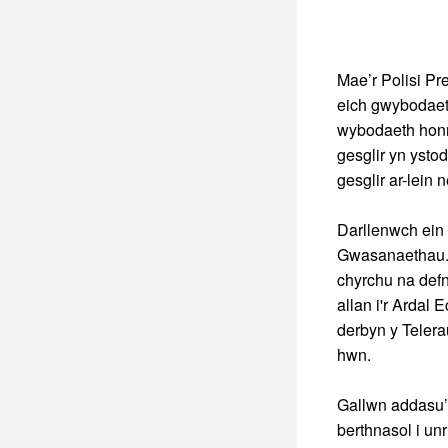
Mae’r Polisi Pr
eich gwybodaeth
wybodaeth honno
gesglir yn ysto
gesglir ar-lein 
Darllenwch ein 
Gwasanaethau. 
chyrchu na def
allan i'r Ardal
derbyn y Telera
hwn.
Gallwn addasu’r
berthnasol i u