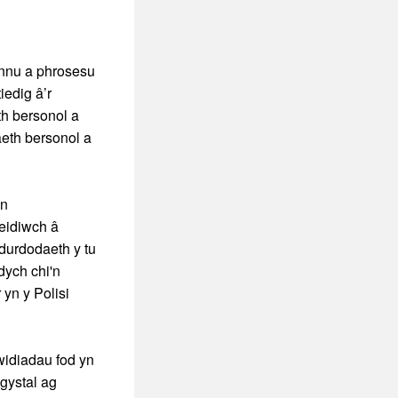
annu a phrosesu
iedig â’r
th bersonol a
aeth bersonol a
in
eidiwch â
durdodaeth y tu
dych chi'n
 yn y Polisi
widiadau fod yn
gystal ag