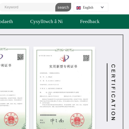
English
daeth
Cysylltwch â Ni
Feedback