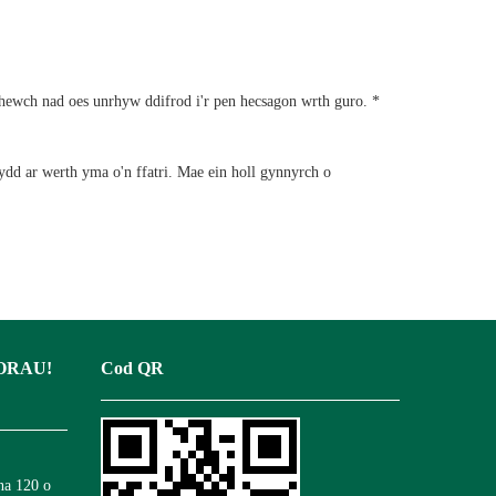
rhewch nad oes unrhyw ddifrod i'r pen hecsagon wrth guro. *
dd ar werth yma o'n ffatri. Mae ein holl gynnyrch o
ORAU!
Cod QR
na 120 o