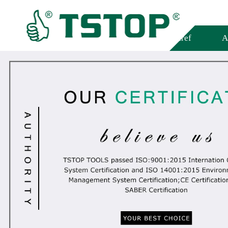
Cartref
A