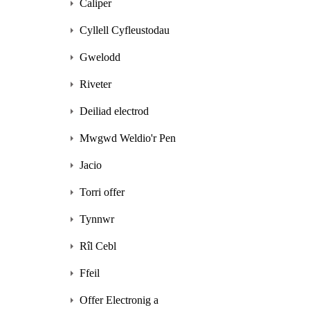
Caliper
Cyllell Cyfleustodau
Gwelodd
Riveter
Deiliad electrod
Mwgwd Weldio'r Pen
Jacio
Torri offer
Tynnwr
Rîl Cebl
Ffeil
Offer Electronig a