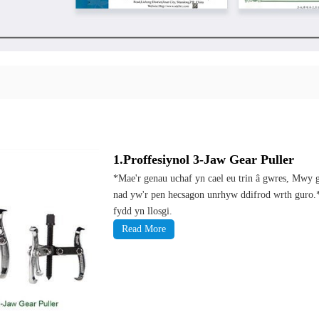
1.Proffesiynol 3-Jaw Gear Puller
*Mae'r genau uchaf yn cael eu trin â gwres, Mwy 
nad yw'r pen hecsagon unrhyw ddifrod wrth guro.*
fydd yn llosgi.
Read More