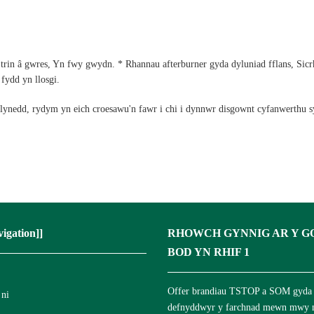
 trin â gwres, Yn fwy gwydn. * Rhannau afterburner gyda dyluniad fflans, Sic
fydd yn llosgi.
mlynedd, rydym yn eich croesawu'n fawr i chi i dynnwr disgownt cyfanwerthu sy
igation]]
RHOWCH GYNNIG AR Y G
BOD YN RHIF 1
Offer brandiau TSTOP a SOM gyda
ni
defnyddwyr y farchnad mewn mwy 