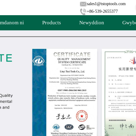
sales1@tstoptools.com
+86-539-2655377
mdanom ni
Products
Newyddion
Gwybo