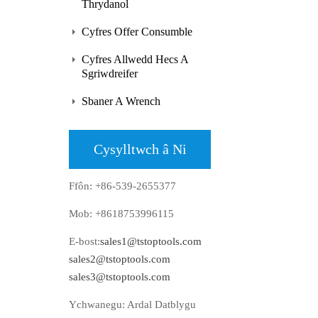
Thrydanol
Cyfres Offer Consumble
Cyfres Allwedd Hecs A
Sgriwdreifer
Sbaner A Wrench
Cysylltwch â Ni
Ffôn: +86-539-2655377
Mob: +8618753996115
E-bost:
sales1@tstoptools.com
sales2@tstoptools.com
sales3@tstoptools.com
Ychwanegu: Ardal Datblygu