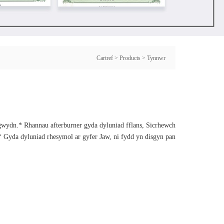
Cartref
>
Products
>
Tynnwr
gwydn.* Rhannau afterburner gyda dyluniad fflans, Sicrhewch
 Gyda dyluniad rhesymol ar gyfer Jaw, ni fydd yn disgyn pan