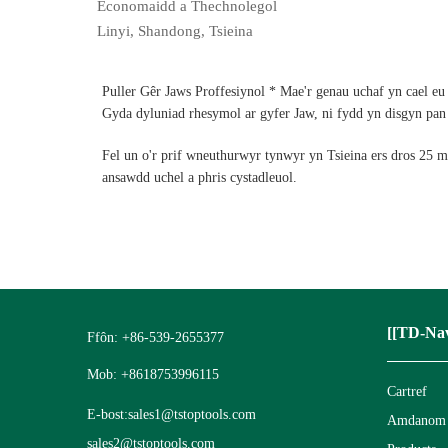
Economaidd a Thechnolegol
Linyi, Shandong, Tsieina
Puller Gêr Jaws Proffesiynol * Mae'r genau uchaf yn cael eu
Gyda dyluniad rhesymol ar gyfer Jaw, ni fydd yn disgyn pan 
Fel un o'r prif wneuthurwyr tynwyr yn Tsieina ers dros 25 
ansawdd uchel a phris cystadleuol.
[[TD-Nav
Ffôn: +86-539-2655377
Mob: +8618753996115
Cartref
E-bost:
sales1@tstoptools.com
Amdanom 
sales2@tstoptools.com