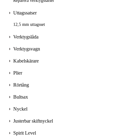
Reparera verktygssatser
Uttagssatser
12,5 mm uttagsset
Verktygslåda
Verktygsvagn
Kabelskärare
Plier
Rörtång
Bultsax
Nyckel
Justerbar skiftnyckel
Spirit Level