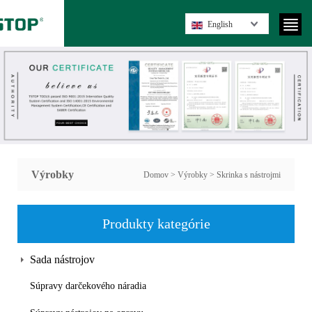
English
Výrobky
Domov
>
Výrobky
>
Skrinka s nástrojmi
Produkty kategórie
Sada nástrojov
Súpravy darčekového náradia