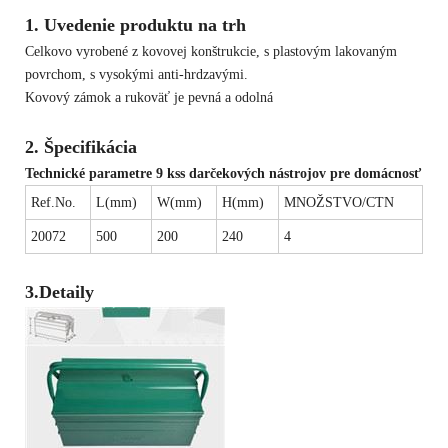
1. Uvedenie produktu na trh
Celkovo vyrobené z kovovej konštrukcie, s plastovým lakovaným
povrchom, s vysokými anti-hrdzavými.
Kovový zámok a rukoväť je pevná a odolná
2. Špecifikácia
Technické parametre 9 kss darčekových nástrojov pre domácnosť
Ref.No.
L(mm)
W(mm)
H(mm)
MNOŽSTVO/CTN
20072
500
200
240
4
3.
Detaily