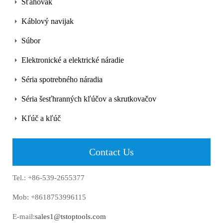
Sťahovák
Káblový navijak
Súbor
Elektronické a elektrické náradie
Séria spotrebného náradia
Séria šesťhranných kľúčov a skrutkovačov
Kľúč a kľúč
Contact Us
Tel.: +86-539-2655377
Mob: +8618753996115
E-mail:
sales1@tstoptools.com