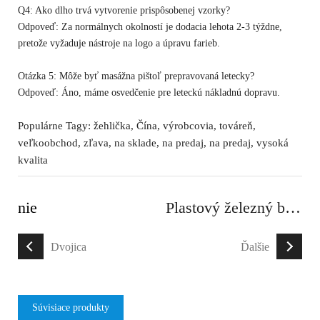
Q4: Ako dlho trvá vytvorenie prispôsobenej vzorky?
Odpoveď: Za normálnych okolností je dodacia lehota 2-3 týždne,
pretože vyžaduje nástroje na logo a úpravu farieb.
Otázka 5: Môže byť masážna pištoľ prepravovaná letecky?
Odpoveď: Áno, máme osvedčenie pre leteckú nákladnú dopravu.
Populárne Tagy: žehlička, Čína, výrobcovia, továreň,
veľkoobchod, zľava, na sklade, na predaj, na predaj, vysoká
kvalita
nie
Plastový železný box na náradie
Dvojica
Ďalšie
Súvisiace produkty