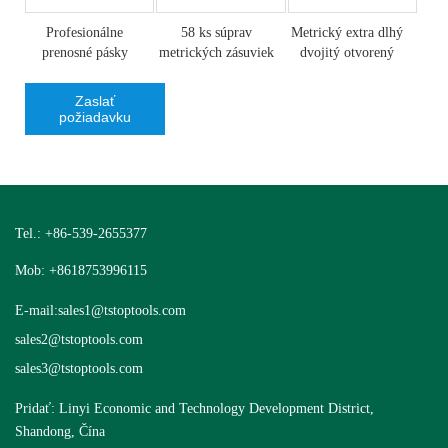
Profesionálne
58 ks súprav
Metrický extra dlhý
prenosné pásky
metrických zásuviek
dvojitý otvorený
Derrick zo
kľúč
sklenených v...
Zaslať
požiadavku
Tel.: +86-539-2655377
Mob: +8618753996115
E-mail:
sales1@tstoptools.com
sales2@tstoptools.com
sales3@tstoptools.com
Pridať: Linyi Economic and Technology Development District,
Shandong, Čína