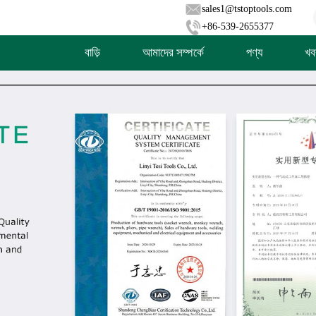
sales1@tstoptools.com
+86-539-2655377
বাড়ি
আমাদের সম্পর্কে
পণ্য
খব