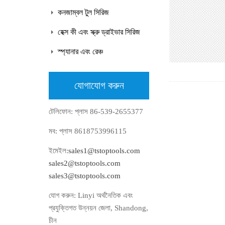
কনজাম্বল টুল সিরিজ
হেক্স কী এবং স্ক্রু ড্রাইভার সিরিজ
স্প্যানার এবং রেঞ্চ
যোগাযোগ করুন
টেলিফোন: প্লাস 86-539-2655377
মব: প্লাস 8618753996115
ইমেইল:
sales1@tstoptools.com
sales2@tstoptools.com
sales3@tstoptools.com
যোগ করুন: Linyi অর্থনৈতিক এবং
প্রযুক্তিগত উন্নয়ন জেলা, Shandong,
চীন