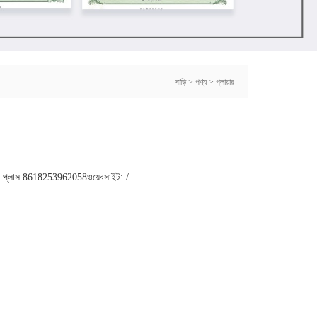
বাড়ি
>
পণ্য
>
প্লায়ার
pp: প্লাস 8618253962058ওয়েবসাইট: /