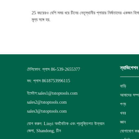
25 বছরেরও বেশি সময় ধরে চীনের নেতৃস্থানীয় প্লায়ার নির্মাতাদের একজন 
মূল্য সঙ্গে হয়.
ন্যাভিগেশন
টেলিফোন: প্লাস 86-539-2655377
মব: প্লাস 8618753996115
বাড়ি
ইমেইল:
sales1@tstoptools.com
আমাদের সম্পর
sales2@tstoptools.com
পণ্য
sales3@tstoptools.com
খবর
জ্ঞান
যোগ করুন: Linyi অর্থনৈতিক এবং প্রযুক্তিগত উন্নয়ন
জেলা, Shandong, চীন
যোগাযোগ কর