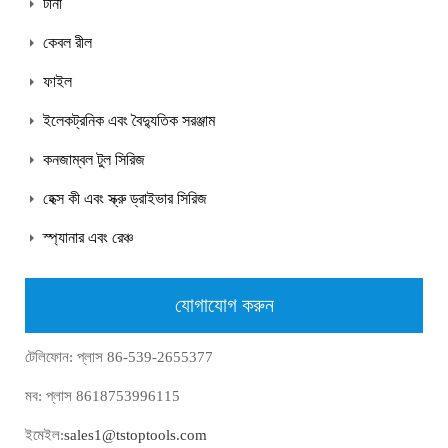
টানা
কেবল রীল
ফাইল
ইলেকট্রনিক এবং বৈদ্যুতিক সরঞ্জাম
কনজাম্বল টুল সিরিজ
হেক্স কী এবং স্ক্রু ড্রাইভার সিরিজ
স্প্যানার এবং রেঞ্চ
যোগাযোগ করুন
টেলিফোন: প্লাস 86-539-2655377
মব: প্লাস 8618753996115
ইমেইল:
sales1@tstoptools.com