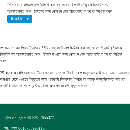
*উপরের চোয়ালগুলি তাপ চিকিত্সা করা হয়, আরও টেকসই।*ফ্ল্যাঞ্জ ডিজাইন সহ
আফটারবার্নার অংশ, ঠকানোর সময় হেক্সাগন হেড যাতে ক্ষতি না হয় তা নিশ্চিত করুন।
Read More
পেশাদার চোয়াল গিয়ার টানানোর *শীর্ষ চোয়ালগুলি তাপ চিকিত্সা করা হয়, আরও টেকসই।*ফ্ল্যাঞ্জ
ডিজাইন সহ আফটারবার্নার অংশ, ছিটকে যাওয়ার সময় হেক্সাগন হেড যাতে ক্ষতি না হয় তা নিশ্চিত
করুন।
25 বছরেরও বেশি সময় ধরে চীনের অন্যতম নেতৃস্থানীয় টানার প্রস্তুতকারক হিসাবে, আমরা আমাদের
কারখানা থেকে এখানে বিক্রয়ের জন্য পাইকারি ডিসকাউন্ট টানারে আপনাকে আন্তরিকভাবে স্বাগত
জানাই। আমাদের সব পণ্য উচ্চ মানের এবং প্রতিযোগী মূল্য সঙ্গে হয়.
টেলিফোন: প্লাস 86-539-2655377
মব: প্লাস 8618753996115