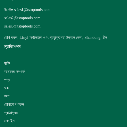
ইমেইল:
sales1@tstoptools.com
sales2@tstoptools.com
sales3@tstoptools.com
যোগ করুন: Linyi অর্থনৈতিক এবং প্রযুক্তিগত উন্নয়ন জেলা, Shandong, চীন
ন্যাভিগেশন
বাড়ি
আমাদের সম্পর্কে
পণ্য
খবর
জ্ঞান
যোগাযোগ করুন
প্রতিক্রিয়া
মোবাইল