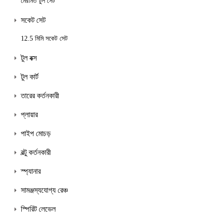
মেরামত টুল সেট
সকেট সেট
12.5 মিমি সকেট সেট
টুল বক্স
টুল কার্ট
তারের কর্তনকারী
প্লায়ার
পাইপ মোচড়
বল্টু কর্তনকারী
স্প্যানার
সামঞ্জস্যযোগ্য রেঞ্চ
স্পিরিট লেভেল