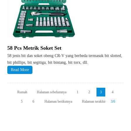
58 Pcs Metrik Soket Set
58 jenis bit dan soket obeng CR-V yang berbeda termasuk bit slotted,
bit phillips, bit segitiga, bit bintang, bit torx, dll.
Read More
Rumah
Halaman sebelumnya
1
2
3
4
5
6
Halaman berikutnya
Halaman terakhir
3/6