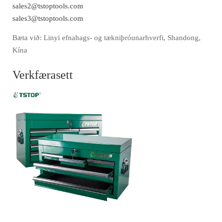
sales2@tstoptools.com
sales3@tstoptools.com
Bæta við: Linyi efnahags- og tækniþróunarhverfi, Shandong,
Kína
Verkfærasett