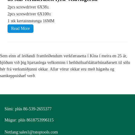
2pcs screwdriver 6X38±
2pcs screwdriver 6X100±
1 stk kertainnstunga 16MM
Read More
Sem einn af leiðandi framleiðendum verkfærasetta í Kína í meira en 25 ár,
bjóðum við þig hjartanlega velkominn í heildsöluafsláttarbúnaðarsett til sölu
hér frá verksmiðjunni okkar. Allar vörur okkar eru með hágæða og
samkeppnishæf verð.
Sími: plús 86-539-2655377
Múgur: plús 8618753996115
Netfang:
sales1@tstoptools.com