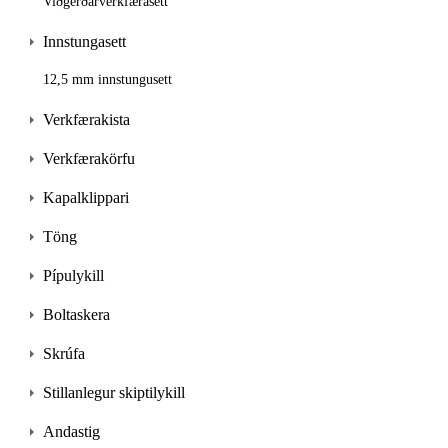
Viðgerðarverkfærasett
Innstungasett
12,5 mm innstungusett
Verkfærakista
Verkfærakörfu
Kapalklippari
Töng
Pípulykill
Boltaskera
Skrúfa
Stillanlegur skiptilykill
Andastig