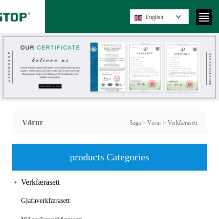
English
Vörur
Saga
>
Vörur
>
Verkfærasett
products Categories
Verkfærasett
Gjafaverkfærasett