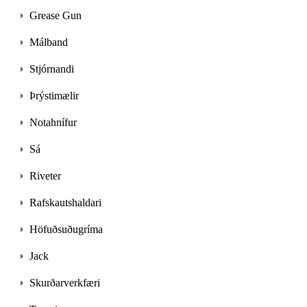
Grease Gun
Málband
Stjórnandi
Þrýstimælir
Notahnífur
Sá
Riveter
Rafskautshaldari
Höfuðsuðugríma
Jack
Skurðarverkfæri