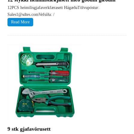
12PCS heimilisgjafaverkfærasett HágæðaTölvupóstur:
Sales1@sdtes.comVefsíða: /
Read More
9 stk gjafavörusett