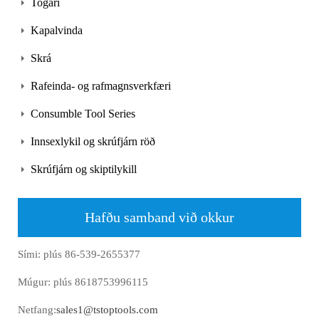
Togari
Kapalvinda
Skrá
Rafeinda- og rafmagnsverkfæri
Consumble Tool Series
Innsexlykil og skrúfjárn röð
Skrúfjárn og skiptilykill
Hafðu samband við okkur
Sími: plús 86-539-2655377
Múgur: plús 8618753996115
Netfang:
sales1@tstoptools.com