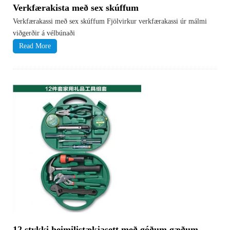
Verkfærakista með sex skúffum
Verkfærakassi með sex skúffum Fjölvirkur verkfærakassi úr málmi
viðgerðir á vélbúnaði
Read More
12 stykki heimilistækjasett með góðum gæðum