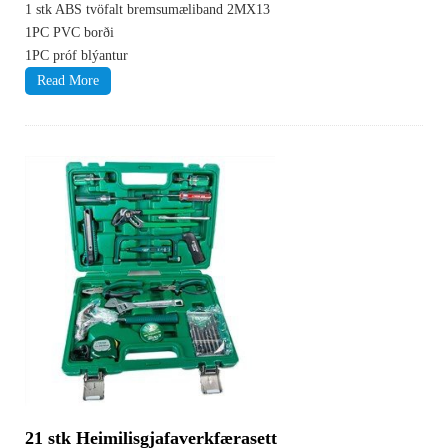
1 stk ABS tvöfalt bremsumæliband 2MX13
1PC PVC borði
1PC próf blýantur
Read More
21 stk Heimilisgjafaverkfærasett