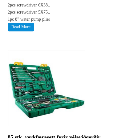
2pcs screwdriver 6X38±
2pcs screwdriver 5X75±
1pc 8" water pump plier
Read More
85 stk. verkfærasett fyrir vélaviðgerðir