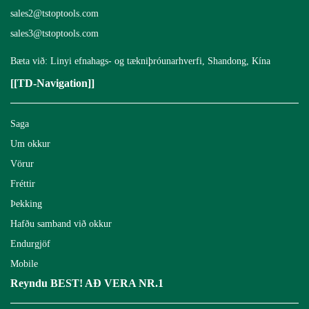
sales2@tstoptools.com
sales3@tstoptools.com
Bæta við: Linyi efnahags- og tækniþróunarhverfi, Shandong, Kína
[[TD-Navigation]]
Saga
Um okkur
Vörur
Fréttir
Þekking
Hafðu samband við okkur
Endurgjöf
Mobile
Reyndu BEST! AÐ VERA NR.1