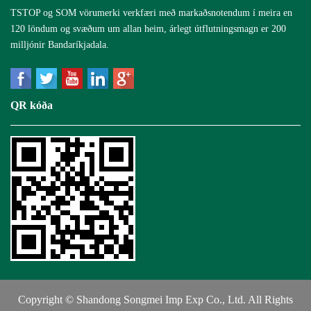
TSTOP og SOM vörumerki verkfæri með markaðsnotendum í meira en
120 löndum og svæðum um allan heim, árlegt útflutningsmagn er 200
milljónir Bandaríkjadala.
QR kóða
Copyright © Shandong Songmei Imp Exp Co., Ltd. All Rights