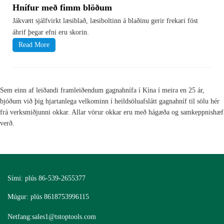
Hnífur með fimm blöðum
Jákvætt sjálfvirkt læsiblað, læsiboltinn á blaðinu gerir frekari föst
áhrif þegar efni eru skorin.
Read More
Sem einn af leiðandi framleiðendum gagnahnífa í Kína í meira en 25 ár,
bjóðum við þig hjartanlega velkominn í heildsöluafslátt gagnahníf til sölu hér
frá verksmiðjunni okkar. Allar vörur okkar eru með hágæða og samkeppnishæf
verð.
Sími: plús 86-539-2655377
Múgur: plús 8618753996115
Netfang:
sales1@tstoptools.com