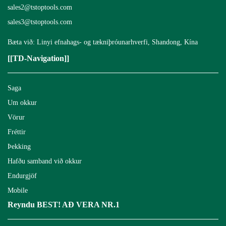
sales2@tstoptools.com
sales3@tstoptools.com
Bæta við: Linyi efnahags- og tækniþróunarhverfi, Shandong, Kína
[[TD-Navigation]]
Saga
Um okkur
Vörur
Fréttir
Þekking
Hafðu samband við okkur
Endurgjöf
Mobile
Reyndu BEST! AÐ VERA NR.1