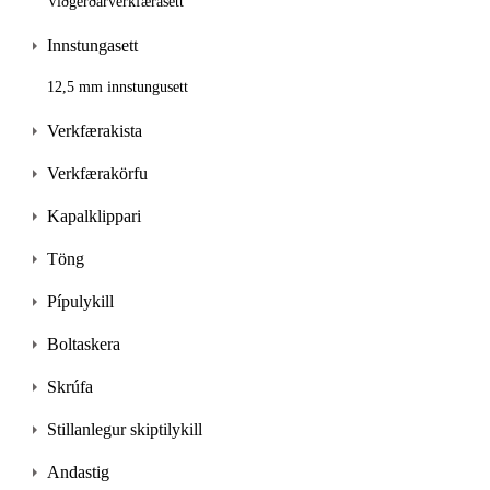
Viðgerðarverkfærasett
Innstungasett
12,5 mm innstungusett
Verkfærakista
Verkfærakörfu
Kapalklippari
Töng
Pípulykill
Boltaskera
Skrúfa
Stillanlegur skiptilykill
Andastig