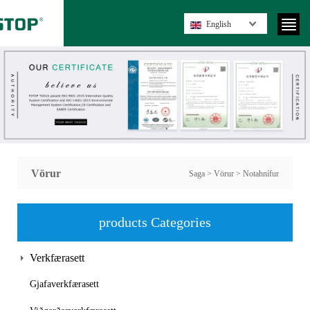
English
Vörur
Saga
>
Vörur
>
Notahnífur
products Categories
Verkfærasett
Gjafaverkfærasett