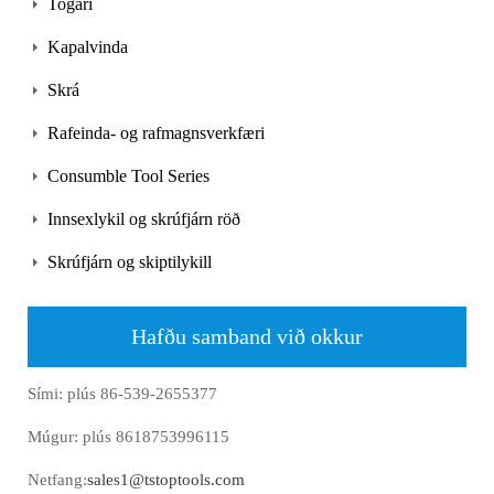
Togari
Kapalvinda
Skrá
Rafeinda- og rafmagnsverkfæri
Consumble Tool Series
Innsexlykil og skrúfjárn röð
Skrúfjárn og skiptilykill
Hafðu samband við okkur
Sími: plús 86-539-2655377
Múgur: plús 8618753996115
Netfang:
sales1@tstoptools.com