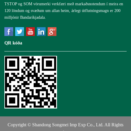
TSTOP og SOM vörumerki verkfæri með markaðsnotendum í meira en
120 löndum og svæðum um allan heim, árlegt útflutningsmagn er 200
milljónir Bandaríkjadala.
QR kóða
Copyright © Shandong Songmei Imp Exp Co., Ltd. All Rights