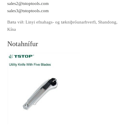
sales2@tstoptools.com
sales3@tstoptools.com
Bæta við: Linyi efnahags- og tækniþróunarhverfi, Shandong,
Kína
Notahnífur