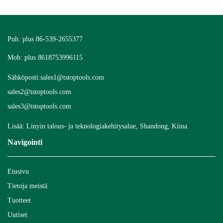
Puh: plus 86-539-2655377
Mob: plus 8618753996115
Sähköposti:
sales1@tstoptools.com
sales2@tstoptools.com
sales3@tstoptools.com
Lisää: Linyin talous- ja teknologiakehitysalue, Shandong, Kiina
Navigointi
Etusivu
Tietoja meistä
Tuotteet
Uutiset