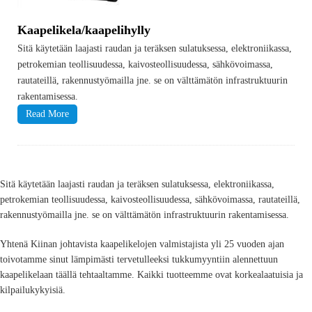
Kaapelikela/kaapelihylly
Sitä käytetään laajasti raudan ja teräksen sulatuksessa, elektroniikassa,
petrokemian teollisuudessa, kaivosteollisuudessa, sähkövoimassa,
rautateillä, rakennustyömailla jne. se on välttämätön infrastruktuurin
rakentamisessa.
Read More
Sitä käytetään laajasti raudan ja teräksen sulatuksessa, elektroniikassa,
petrokemian teollisuudessa, kaivosteollisuudessa, sähkövoimassa, rautateillä,
rakennustyömailla jne. se on välttämätön infrastruktuurin rakentamisessa.
Yhtenä Kiinan johtavista kaapelikelojen valmistajista yli 25 vuoden ajan
toivotamme sinut lämpimästi tervetulleeksi tukkumyyntiin alennettuun
kaapelikelaan täällä tehtaaltamme. Kaikki tuotteemme ovat korkealaatuisia ja
kilpailukykyisiä.