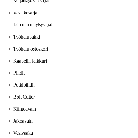
Korjaustyökalusarjat
Vastakesarjat
12,5 mm:n hylsysarjat
Työkalupakki
Työkalu ostoskori
Kaapelin leikkuri
Pihdit
Putkipihdit
Bolt Cutter
Kiintoavain
Jakoavain
Vesivaaka