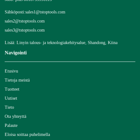
Sähköposti:
sales1@tstoptools.com
sales2@tstoptools.com
sales3@tstoptools.com
Lisää: Linyin talous- ja teknologiakehitysalue, Shandong, Kiina
Navigointi
Etusivu
Tietoja meistä
Tuotteet
Uutiset
Tieto
Ota yhteyttä
Palaute
Eloisa soittaa puhelimella