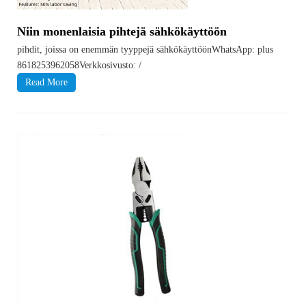
Niin monenlaisia ​​pihtejä sähkökäyttöön
pihdit, joissa on enemmän tyyppejä sähkökäyttöönWhatsApp: plus
8618253962058Verkkosivusto: /
Read More