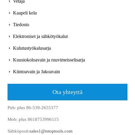
Vetäjä
Kaapeli kela
Tiedosto
Elektroniset ja sähkötyökalut
Kulutustyökalusarja
Kuusiokoloavain ja ruuvimeisselisarja
Kiintoavain ja Jakoavain
Ota yhteyttä
Puh: plus 86-539-2655377
Mob: plus 8618753996115
Sähköposti:
sales1@tstoptools.com