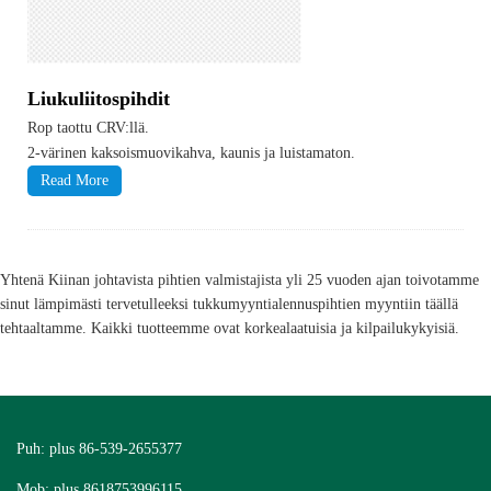
Liukuliitospihdit
Rop taottu CRV:llä.
2-värinen kaksoismuovikahva, kaunis ja luistamaton.
Read More
Yhtenä Kiinan johtavista pihtien valmistajista yli 25 vuoden ajan toivotamme
sinut lämpimästi tervetulleeksi tukkumyyntialennuspihtien myyntiin täällä
tehtaaltamme. Kaikki tuotteemme ovat korkealaatuisia ja kilpailukykyisiä.
Puh: plus 86-539-2655377
Mob: plus 8618753996115