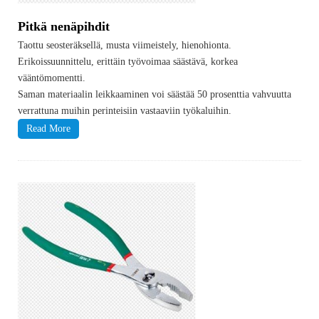
Pitkä nenäpihdit
Taottu seosteräksellä, musta viimeistely, hienohionta.
Erikoissuunnittelu, erittäin työvoimaa säästävä, korkea
vääntömomentti.
Saman materiaalin leikkaaminen voi säästää 50 prosenttia vahvuutta
verrattuna muihin perinteisiin vastaaviin työkaluihin.
Read More