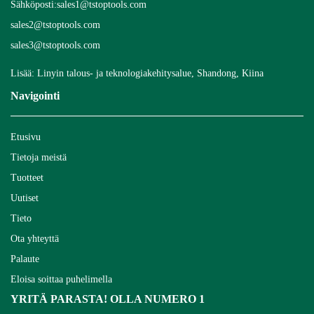
Sähköposti:
sales1@tstoptools.com
sales2@tstoptools.com
sales3@tstoptools.com
Lisää: Linyin talous- ja teknologiakehitysalue, Shandong, Kiina
Navigointi
Etusivu
Tietoja meistä
Tuotteet
Uutiset
Tieto
Ota yhteyttä
Palaute
Eloisa soittaa puhelimella
YRITÄ PARASTA! OLLA NUMERO 1