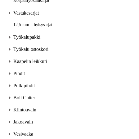
Korjaustyökalusarjat
Vastakesarjat
12,5 mm:n hylsysarjat
Työkalupakki
Työkalu ostoskori
Kaapelin leikkuri
Pihdit
Putkipihdit
Bolt Cutter
Kiintoavain
Jakoavain
Vesivaaka