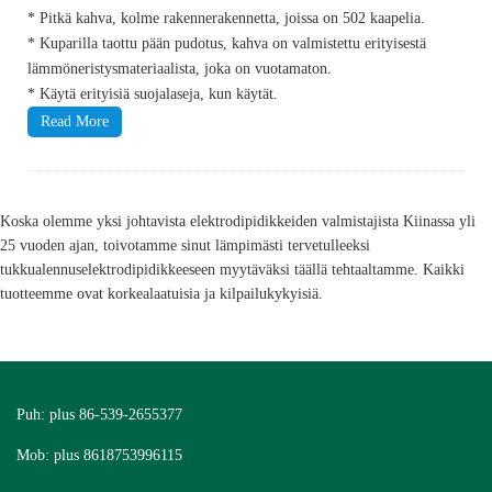
* Pitkä kahva, kolme rakennerakennetta, joissa on 502 kaapelia.
* Kuparilla taottu pään pudotus, kahva on valmistettu erityisestä
lämmöneristysmateriaalista, joka on vuotamaton.
* Käytä erityisiä suojalaseja, kun käytät.
Read More
Koska olemme yksi johtavista elektrodipidikkeiden valmistajista Kiinassa yli
25 vuoden ajan, toivotamme sinut lämpimästi tervetulleeksi
tukkualennuselektrodipidikkeeseen myytäväksi täällä tehtaaltamme. Kaikki
tuotteemme ovat korkealaatuisia ja kilpailukykyisiä.
Puh: plus 86-539-2655377
Mob: plus 8618753996115