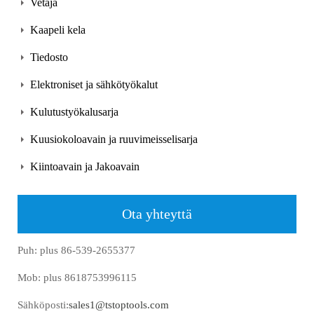
Vetäjä
Kaapeli kela
Tiedosto
Elektroniset ja sähkötyökalut
Kulutustyökalusarja
Kuusiokoloavain ja ruuvimeisselisarja
Kiintoavain ja Jakoavain
Ota yhteyttä
Puh: plus 86-539-2655377
Mob: plus 8618753996115
Sähköposti:
sales1@tstoptools.com