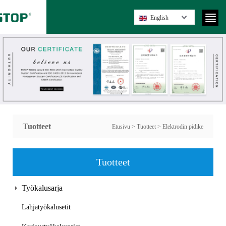
English
Tuotteet
Etusivu
>
Tuotteet
>
Elektrodin pidike
Tuotteet
Työkalusarja
Lahjatyökalusetit