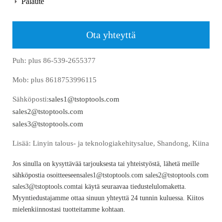
Palaute
Ota yhteyttä
Puh: plus 86-539-2655377
Mob: plus 8618753996115
Sähköposti:
sales1@tstoptools.com
sales2@tstoptools.com
sales3@tstoptools.com
Lisää: Linyin talous- ja teknologiakehitysalue, Shandong, Kiina
Jos sinulla on kysyttävää tarjouksesta tai yhteistyöstä, lähetä meille
sähköpostia osoitteeseen
sales1@tstoptools.com
sales2@tstoptools.com
sales3@tstoptools.com
tai käytä seuraavaa tiedustelulomaketta.
Myyntiedustajamme ottaa sinuun yhteyttä 24 tunnin kuluessa. Kiitos
mielenkiinnostasi tuotteitamme kohtaan.