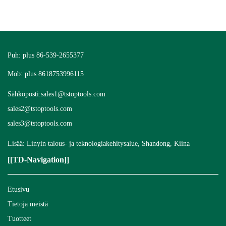
Puh: plus 86-539-2655377
Mob: plus 8618753996115
Sähköposti:
sales1@tstoptools.com
sales2@tstoptools.com
sales3@tstoptools.com
Lisää: Linyin talous- ja teknologiakehitysalue, Shandong, Kiina
[[TD-Navigation]]
Etusivu
Tietoja meistä
Tuotteet